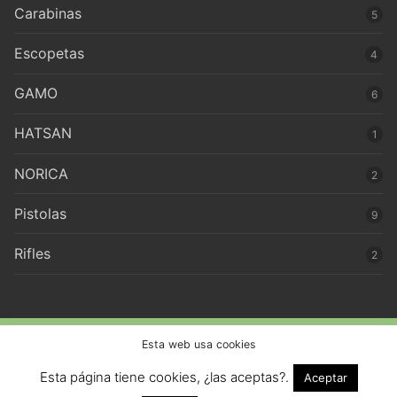
Carabinas
5
Escopetas
4
GAMO
6
HATSAN
1
NORICA
2
Pistolas
9
Rifles
2
Esta web usa cookies
Copyright © 2026 – ARMASDEAIRECOMPRIMIDO.ORG
Esta página tiene cookies, ¿las aceptas?.
Aceptar