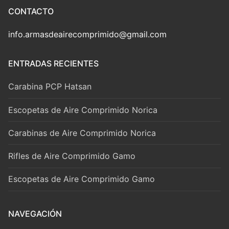
CONTACTO
info.armasdeairecomprimido@gmail.com
ENTRADAS RECIENTES
Carabina PCP Hatsan
Escopetas de Aire Comprimido Norica
Carabinas de Aire Comprimido Norica
Rifles de Aire Comprimido Gamo
Escopetas de Aire Comprimido Gamo
NAVEGACIÓN